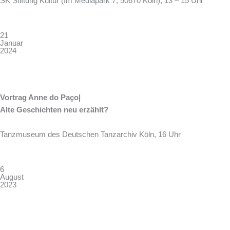
SK Stiftung Kultur (Im Mediapark 7, 50670 Köln), 13 – 15 Uhr
21
Januar
2024
Vortrag
Anne do Paço
|
Alte Geschichten neu erzählt?
Tanzmuseum des Deutschen Tanzarchiv Köln, 16 Uhr
6
August
2023