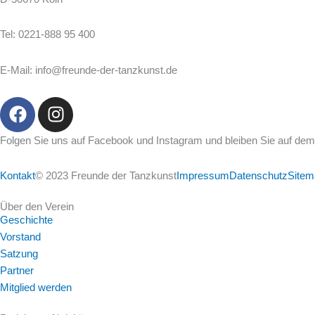
Tel: 0221-888 95 400
E-Mail: info@freunde-der-tanzkunst.de
F
I
a
n
c
s
Folgen Sie uns auf Facebook und Instagram und bleiben Sie auf de
e
t
b
a
Kontakt
© 2023 Freunde der Tanzkunst
Impressum
Datenschutz
Sitem
o
g
o
r
Über den Verein
Geschichte
k
a
Vorstand
m
Satzung
Partner
Mitglied werden