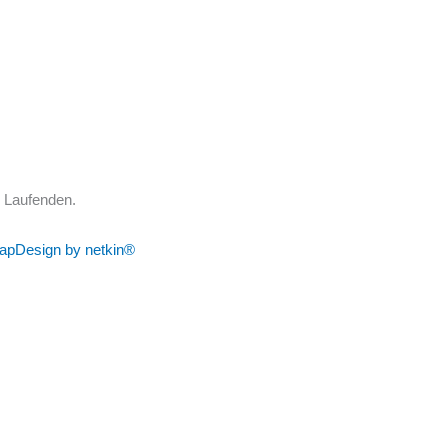
m Laufenden.
ap
Design by netkin®