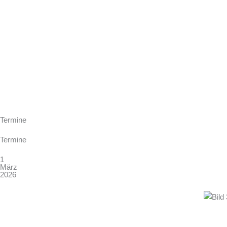
Zum
Inhalt
springen
Termine
Termine
1
März
2026